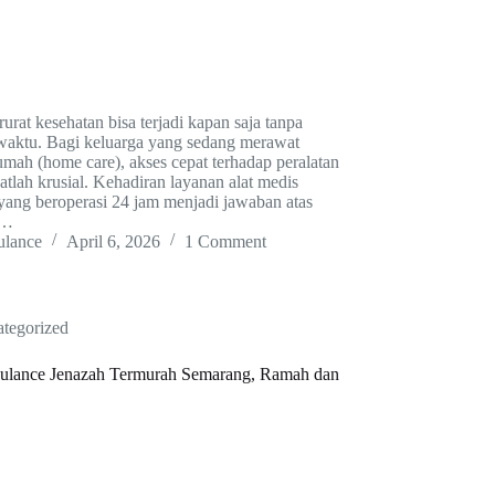
urat kesehatan bisa terjadi kapan saja tanpa
aktu. Bagi keluarga yang sedang merawat
rumah (home care), akses cepat terhadap peralatan
atlah krusial. Kehadiran layanan alat medis
ang beroperasi 24 jam menjadi jawaban atas
n…
ulance
April 6, 2026
1 Comment
tegorized
lance Jenazah Termurah Semarang, Ramah dan