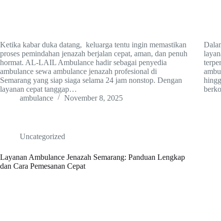
Ketika kabar duka datang, keluarga tentu ingin memastikan
Dalam
proses pemindahan jenazah berjalan cepat, aman, dan penuh
layan
hormat. AL-LAIL Ambulance hadir sebagai penyedia
terp
ambulance sewa ambulance jenazah profesional di
ambul
Semarang yang siap siaga selama 24 jam nonstop. Dengan
hingg
layanan cepat tanggap…
berk
ambulance
November 8, 2025
Uncategorized
Layanan Ambulance Jenazah Semarang: Panduan Lengkap
dan Cara Pemesanan Cepat