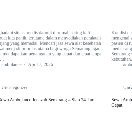
adapi situasi medis darurat di rumah sering kali
Kondisi dar
at kita panik, terutama dalam menyediakan peralatan
mengenal w
jang yang memadai. Mencari jasa sewa alat kesehatan
pasien di 
kat menjadi prioritas utama bagi warga Semarang agar
medis sang
n mendapatkan penanganan yang cepat dan tepat tanpa
Semarang y
s…
kebutuha
ambulance
April 7, 2026
amb
Uncategorized
Unca
 Sewa Ambulance Jenazah Semarang – Siap 24 Jam
Sewa Ambu
Cepat