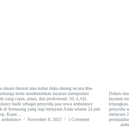
a situasi darurat atau kabar duka datang secara tiba-
 keluarga tentu membutuhkan layanan transportasi
Dalam situ
ah yang cepat, aman, dan profesional. AL-LAIL
layanan tr
ance hadir sebagai penyedia jasa sewa ambulance
terjangkau
ik di Semarang yang siap melayani Anda selama 24 jam
penyedia s
top. Kami…
melayani 2
ambulance
November 8, 2025
1 Comment
pemindaha
amb