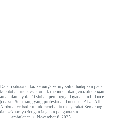
Dalam situasi duka, keluarga sering kali dihadapkan pada
kebutuhan mendesak untuk memindahkan jenazah dengan
aman dan layak. Di sinilah pentingnya layanan ambulance
jenazah Semarang yang profesional dan cepat. AL-LAIL
Ambulance hadir untuk membantu masyarakat Semarang
dan sekitarnya dengan layanan pengantaran…
ambulance
November 8, 2025