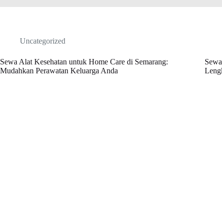
Uncategorized
Sewa Alat Kesehatan untuk Home Care di Semarang:
Sewa 
Mudahkan Perawatan Keluarga Anda
Leng